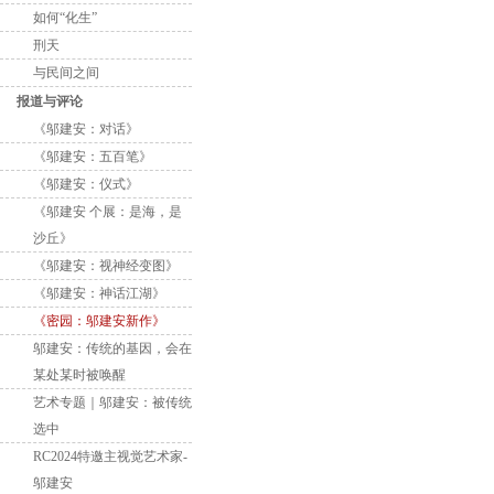
如何“化生”
刑天
与民间之间
报道与评论
《邬建安：对话》
《邬建安：五百笔》
《邬建安：仪式》
《邬建安 个展：是海，是
沙丘》
《邬建安：视神经变图》
《邬建安：神话江湖》
《密园：邬建安新作》
邬建安：传统的基因，会在
某处某时被唤醒
艺术专题｜邬建安：被传统
选中
RC2024特邀主视觉艺术家-
邬建安