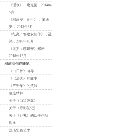
《理水》，唐克扬，2014年
5月
《邬建安：化生》， 范迪
安， 2015年8月
《征兆：邬建安新作》，巫
鸿，2016年10月
《无妄：邬建安》郑妍
2018年12月
邬建安创作随笔
《白日梦》向导
《七层壳》的故事
《三千年》的笑脸
创造精神
关于《白猿涅槃》
关于《寻影初记》
关于《征兆》的四件作品
理水
浅谈实验艺术