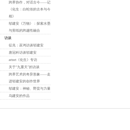
跨界协作，对话古今——记
《化生：白蛇传的古本与今
相》
邬建安《万物》：探索水墨
与剪纸的跨越性融合
访谈
征兆：巫鸿访谈邬建安
唐冠科访谈邬建安
artnet《化生》专访
关于“九重天”的访谈
跨界艺术的奇异形象——走
进邬建安的创作世界
邬建安：神秘、野蛮与力量
乌建安的作品