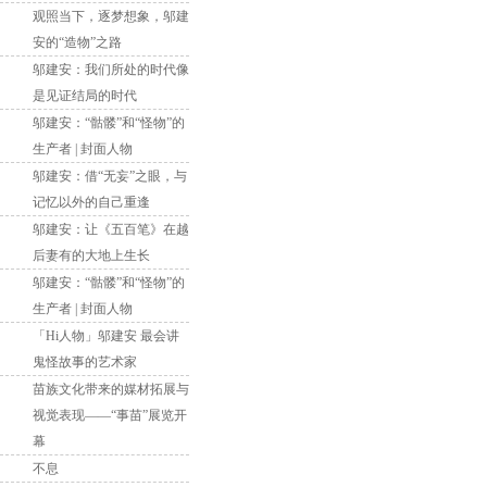
观照当下，逐梦想象，邬建
安的“造物”之路
邬建安：我们所处的时代像
是见证结局的时代
邬建安：“骷髅”和“怪物”的
生产者 | 封面人物
邬建安：借“无妄”之眼，与
记忆以外的自己重逢
邬建安：让《五百笔》在越
后妻有的大地上生长
邬建安：“骷髅”和“怪物”的
生产者 | 封面人物
「Hi人物」邬建安 最会讲
鬼怪故事的艺术家
苗族文化带来的媒材拓展与
视觉表现——“事苗”展览开
幕
不息