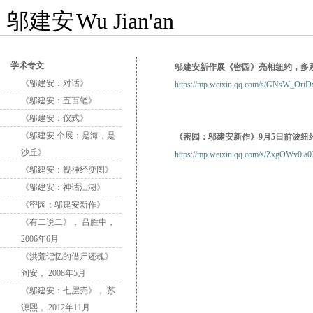
邬建安
Wu Jian'an
学术专文
邬建安新作展《密园》亮相纽约，多
《邬建安：对话》
https://mp.weixin.qq.com/s/GNsW_O
《邬建安：五百笔》
《邬建安：仪式》
《邬建安 个展：是海，是
《密园：邬建安新作》9月5日前波纽
沙丘》
https://mp.weixin.qq.com/s/ZxgOWv0i
《邬建安：视神经变图》
《邬建安：神话江湖》
《密园：邬建安新作》
《有二说二》， 吕胜中，
2006年6月
《洪荒记忆的借尸还魂》
阎安， 2008年5月
《邬建安：七层壳》， 苏
源熙， 2012年11月