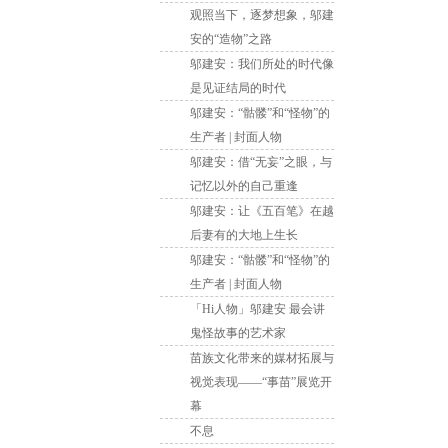
观照当下，逐梦想象，邬建
安的“造物”之路
邬建安：我们所处的时代像
是见证结局的时代
邬建安：“骷髅”和“怪物”的
生产者 | 封面人物
邬建安：借“无妄”之眼，与
记忆以外的自己重逢
邬建安：让《五百笔》在越
后妻有的大地上生长
邬建安：“骷髅”和“怪物”的
生产者 | 封面人物
「Hi人物」邬建安 最会讲
鬼怪故事的艺术家
苗族文化带来的媒材拓展与
视觉表现——“事苗”展览开
幕
不息