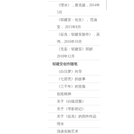
《理水》，唐克扬，2014年
5月
《邬建安：化生》， 范迪
安， 2015年8月
《征兆：邬建安新作》，巫
鸿，2016年10月
《无妄：邬建安》郑妍
2018年12月
邬建安创作随笔
《白日梦》向导
《七层壳》的故事
《三千年》的笑脸
创造精神
关于《白猿涅槃》
关于《寻影初记》
关于《征兆》的四件作品
理水
浅谈实验艺术