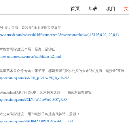
首页
年表
项目
文
安个展：是海，是沙丘”线上虚拟实境展厅
/www.artexb.com/pano/exb116/?startscene=0&startactions=lookat(-133.05,0.29,120,0,1)
术馆官⽹|邬建安个展：是海，是沙丘
/ennovaartmuseum.com.cn/exhibitions/52.html
凤凰艺术公众号|专访：张⼦康、邬建安谈“演化-公共的未来”与“是海，是沙丘”双展
//mp.weixin.qq.com/s/-NRH_pT-cUw29QJgkUo29A
onderland|ART’N DIOR：艺术探索之旅——独家对话邬建安
//mp.weixin.qq.com/s/CkYriWc1seVtc9-ZO7gRaQ
术公众号|邬建安：⽤70吨沙⼦构建当代神话，震撼 ！
//mp.weixin.qq.com/s/AOfMZAf0V2DXWx6DrC_v3A