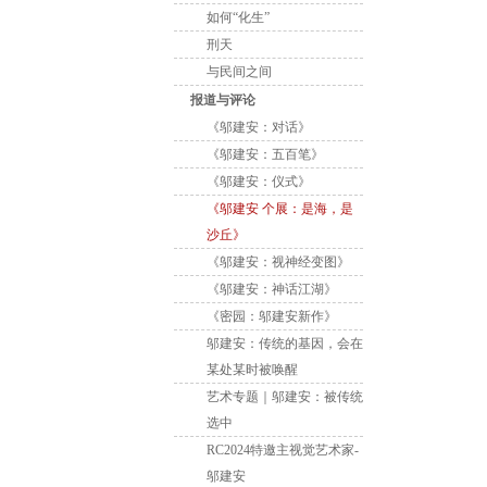
如何“化生”
刑天
与民间之间
报道与评论
《邬建安：对话》
《邬建安：五百笔》
《邬建安：仪式》
《邬建安 个展：是海，是
沙丘》
《邬建安：视神经变图》
《邬建安：神话江湖》
《密园：邬建安新作》
邬建安：传统的基因，会在
某处某时被唤醒
艺术专题｜邬建安：被传统
选中
RC2024特邀主视觉艺术家-
邬建安