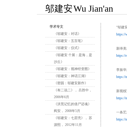
邬建安
Wu Jian'an
学术专文
“邬建
《邬建安：对话》
https:/
《邬建安：五百笔》
《邬建安：仪式》
新绎美
《邬建安 个展：是海，是
https:/
沙丘》
《邬建安：视神经变图》
李振华
《邬建安：神话江湖》
https:
《密园：邬建安新作》
《有二说二》， 吕胜中，
新视线W
2006年6月
https:
《洪荒记忆的借尸还魂》
阎安， 2008年5月
⼀条艺
《邬建安：七层壳》， 苏
https:
源熙， 2012年11月