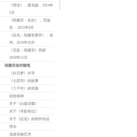
《理水》，唐克扬，2014年
5月
《邬建安：化生》， 范迪
安， 2015年8月
《征兆：邬建安新作》，巫
鸿，2016年10月
《无妄：邬建安》郑妍
2018年12月
邬建安创作随笔
《白日梦》向导
《七层壳》的故事
《三千年》的笑脸
创造精神
关于《白猿涅槃》
关于《寻影初记》
关于《征兆》的四件作品
理水
浅谈实验艺术