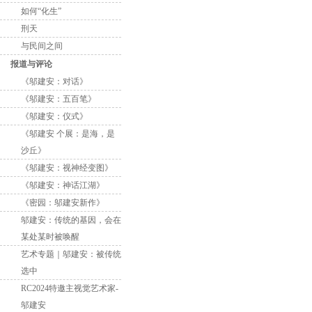
如何“化生”
刑天
与民间之间
报道与评论
《邬建安：对话》
《邬建安：五百笔》
《邬建安：仪式》
《邬建安 个展：是海，是
沙丘》
《邬建安：视神经变图》
《邬建安：神话江湖》
《密园：邬建安新作》
邬建安：传统的基因，会在
某处某时被唤醒
艺术专题｜邬建安：被传统
选中
RC2024特邀主视觉艺术家-
邬建安