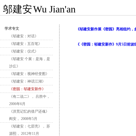
邬建安
Wu Jian'an
学术专文
《邬建安新作展《密园》亮相纽约，
《邬建安：对话》
《邬建安：五百笔》
《《密园：邬建安新作》9月5日前波
《邬建安：仪式》
《邬建安 个展：是海，是
沙丘》
《邬建安：视神经变图》
《邬建安：神话江湖》
《密园：邬建安新作》
《有二说二》， 吕胜中，
2006年6月
《洪荒记忆的借尸还魂》
阎安， 2008年5月
《邬建安：七层壳》， 苏
源熙， 2012年11月