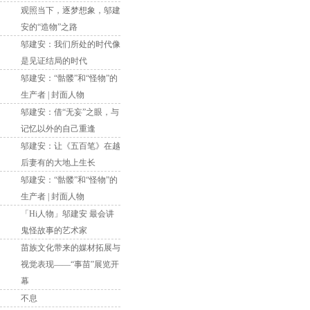
观照当下，逐梦想象，邬建
安的“造物”之路
邬建安：我们所处的时代像
是见证结局的时代
邬建安：“骷髅”和“怪物”的
生产者 | 封面人物
邬建安：借“无妄”之眼，与
记忆以外的自己重逢
邬建安：让《五百笔》在越
后妻有的大地上生长
邬建安：“骷髅”和“怪物”的
生产者 | 封面人物
「Hi人物」邬建安 最会讲
鬼怪故事的艺术家
苗族文化带来的媒材拓展与
视觉表现——“事苗”展览开
幕
不息