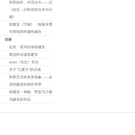
跨界协作，对话古今——记
《化生：白蛇传的古本与今
相》
邬建安《万物》：探索水墨
与剪纸的跨越性融合
访谈
征兆：巫鸿访谈邬建安
唐冠科访谈邬建安
artnet《化生》专访
关于“九重天”的访谈
跨界艺术的奇异形象——走
进邬建安的创作世界
邬建安：神秘、野蛮与力量
乌建安的作品