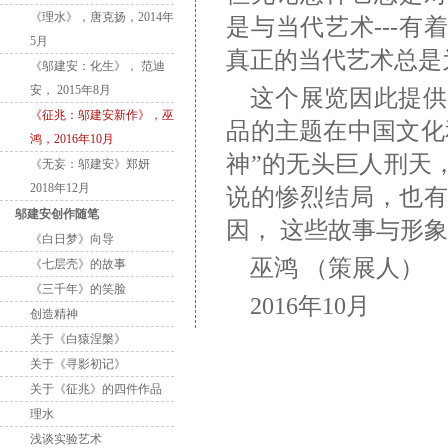
《理水》，唐克扬，2014年
是与当代艺术---
5月
真正的当代艺术总是
《邬建安：化生》， 范迪
安， 2015年8月
这个展览因此提供
《征兆：邬建安新作》，巫
品的主题在中国文化
鸿，2016年10月
神”的无头巨人刑天
《无妄：邬建安》郑妍
2018年12月
说的惨烈结局，也有
邬建安创作随笔
因， 这些故事与形
《白日梦》向导
巫鸿 （策展人）
《七层壳》的故事
《三千年》的笑脸
2016年10月
创造精神
关于《白猿涅槃》
关于《寻影初记》
关于《征兆》的四件作品
理水
浅谈实验艺术