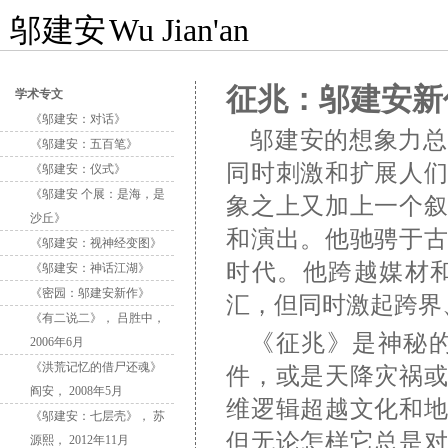
邬建安
Wu Jian'an
征兆：邬建安新
学术专文
《邬建安：对话》
邬建安的想象力总
《邬建安：五百笔》
同时刺激和扩展人
《邬建安：仪式》
《邬建安 个展：是海，是
象之上又加上一个
沙丘》
和演出。他驰骋于
《邬建安：视神经变图》
时代。他跨越媒材
《邬建安：神话江湖》
《密园：邬建安新作》
汇，但同时激起跨界
《有二说二》， 吕胜中，
《征兆》是神秘
2006年6月
《洪荒记忆的借尸还魂》
件，或是天降灾祸或
阎安， 2008年5月
维逻辑超越文化和
《邬建安：七层壳》， 苏
但无论怎样它总是对
源熙， 2012年11月