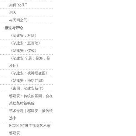
如何“化生”
刑天
与民间之间
报道与评论
《邬建安：对话》
《邬建安：五百笔》
《邬建安：仪式》
《邬建安 个展：是海，是
沙丘》
《邬建安：视神经变图》
《邬建安：神话江湖》
《密园：邬建安新作》
邬建安：传统的基因，会在
某处某时被唤醒
艺术专题｜邬建安：被传统
选中
RC2024特邀主视觉艺术家-
邬建安