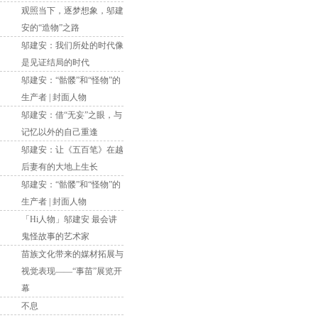
观照当下，逐梦想象，邬建
安的“造物”之路
邬建安：我们所处的时代像
是见证结局的时代
邬建安：“骷髅”和“怪物”的
生产者 | 封面人物
邬建安：借“无妄”之眼，与
记忆以外的自己重逢
邬建安：让《五百笔》在越
后妻有的大地上生长
邬建安：“骷髅”和“怪物”的
生产者 | 封面人物
「Hi人物」邬建安 最会讲
鬼怪故事的艺术家
苗族文化带来的媒材拓展与
视觉表现——“事苗”展览开
幕
不息