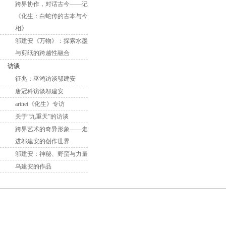
跨界协作，对话古今——记
《化生：白蛇传的古本与今
相》
邬建安《万物》：探索水墨
与剪纸的跨越性融合
访谈
征兆：巫鸿访谈邬建安
唐冠科访谈邬建安
artnet《化生》专访
关于“九重天”的访谈
跨界艺术的奇异形象——走
进邬建安的创作世界
邬建安：神秘、野蛮与力量
乌建安的作品